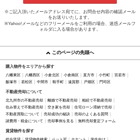
※ご記入頂いたメールアドレス宛てに、お問合せ内容の確認メール
をお送りいたします。
※Yahoo!メールなどのフリーメールをご利用の場合、迷惑メールフ
ォルダに入る場合があります。
このページの先頭へ
購入物件をエリアから探す
八幡東区
八幡西区
小倉北区
小倉南区
直方市
小竹町
宮若市
飯塚市
若松区
中間市
鞍手町
遠賀郡
戸畑区
門司区
不動産売却について
北九州市の不動産売却
離婚で不動産売却
相続で不動産売却
住み替えで不動産売却
空き家を売却
住宅ローン滞納で売却
不動産買取について
売却成功の秘訣
売却のよくある質問
諸費用・税金について
売却事例を見る
無料売却査定フォーム
賃貸物件を探す
総合賃貸
賃貸物件検索
ペット可
テナント
学生向け