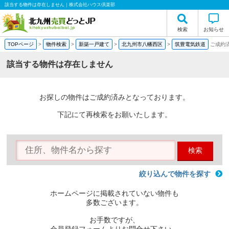
該当する物件は存在しません｜株式会社ハウス倶楽部
検索
お知らせ
TOPページ
>
物件検索
>
新築一戸建て
>
北九州市八幡西区
>
筑豊電気鉄道
ご成約
該当する物件は存在しません
お探しの物件はご成約済みとなっております。
下記にて再検索をお願いたします。
検索
絞り込んで物件を探す
ホームページに掲載されていない物件も
多数ございます。
お手数ですが、
会員登録フォームよりお問合せ下さい。