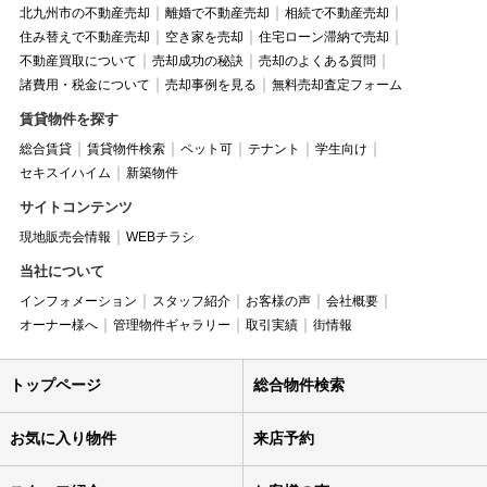
北九州市の不動産売却
離婚で不動産売却
相続で不動産売却
住み替えで不動産売却
空き家を売却
住宅ローン滞納で売却
不動産買取について
売却成功の秘訣
売却のよくある質問
諸費用・税金について
売却事例を見る
無料売却査定フォーム
賃貸物件を探す
総合賃貸
賃貸物件検索
ペット可
テナント
学生向け
セキスイハイム
新築物件
サイトコンテンツ
現地販売会情報
WEBチラシ
当社について
インフォメーション
スタッフ紹介
お客様の声
会社概要
オーナー様へ
管理物件ギャラリー
取引実績
街情報
トップページ
総合物件検索
お気に入り物件
来店予約