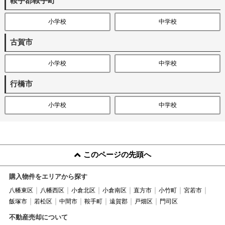
鞍手郡鞍手町
小学校
中学校
古賀市
小学校
中学校
行橋市
小学校
中学校
このページの先頭へ
購入物件をエリアから探す
八幡東区
八幡西区
小倉北区
小倉南区
直方市
小竹町
宮若市
飯塚市
若松区
中間市
鞍手町
遠賀郡
戸畑区
門司区
不動産売却について