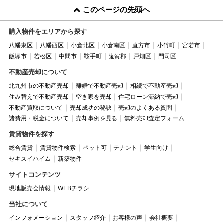
このページの先頭へ
購入物件をエリアから探す
八幡東区
八幡西区
小倉北区
小倉南区
直方市
小竹町
宮若市
飯塚市
若松区
中間市
鞍手町
遠賀郡
戸畑区
門司区
不動産売却について
北九州市の不動産売却
離婚で不動産売却
相続で不動産売却
住み替えで不動産売却
空き家を売却
住宅ローン滞納で売却
不動産買取について
売却成功の秘訣
売却のよくある質問
諸費用・税金について
売却事例を見る
無料売却査定フォーム
賃貸物件を探す
総合賃貸
賃貸物件検索
ペット可
テナント
学生向け
セキスイハイム
新築物件
サイトコンテンツ
現地販売会情報
WEBチラシ
当社について
インフォメーション
スタッフ紹介
お客様の声
会社概要