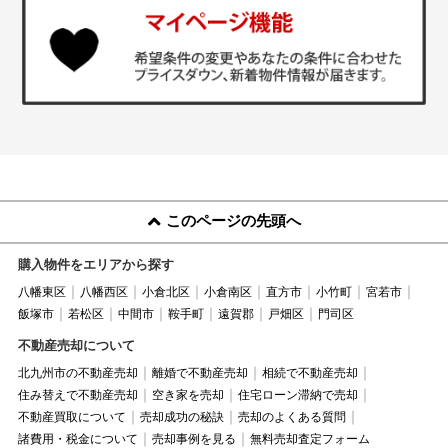
このページの先頭へ
購入物件をエリアから探す
八幡東区
八幡西区
小倉北区
小倉南区
直方市
小竹町
宮若市
飯塚市
若松区
中間市
鞍手町
遠賀郡
戸畑区
門司区
不動産売却について
北九州市の不動産売却
離婚で不動産売却
相続で不動産売却
住み替えで不動産売却
空き家を売却
住宅ローン滞納で売却
不動産買取について
売却成功の秘訣
売却のよくある質問
諸費用・税金について
売却事例を見る
無料売却査定フォーム