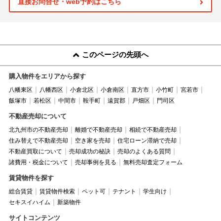
直接お問合せ・web予約はこちら
このページの先頭へ
購入物件をエリアから探す
八幡東区
八幡西区
小倉北区
小倉南区
直方市
小竹町
宮若市
飯塚市
若松区
中間市
鞍手町
遠賀郡
戸畑区
門司区
不動産売却について
北九州市の不動産売却
離婚で不動産売却
相続で不動産売却
住み替えで不動産売却
空き家を売却
住宅ローン滞納で売却
不動産買取について
売却成功の秘訣
売却のよくある質問
諸費用・税金について
売却事例を見る
無料売却査定フォーム
賃貸物件を探す
総合賃貸
賃貸物件検索
ペット可
テナント
学生向け
セキスイハイム
新築物件
サイトコンテンツ