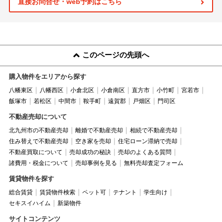
直接お問合せ・web予約はこちら
このページの先頭へ
購入物件をエリアから探す
八幡東区
八幡西区
小倉北区
小倉南区
直方市
小竹町
宮若市
飯塚市
若松区
中間市
鞍手町
遠賀郡
戸畑区
門司区
不動産売却について
北九州市の不動産売却
離婚で不動産売却
相続で不動産売却
住み替えで不動産売却
空き家を売却
住宅ローン滞納で売却
不動産買取について
売却成功の秘訣
売却のよくある質問
諸費用・税金について
売却事例を見る
無料売却査定フォーム
賃貸物件を探す
総合賃貸
賃貸物件検索
ペット可
テナント
学生向け
セキスイハイム
新築物件
サイトコンテンツ