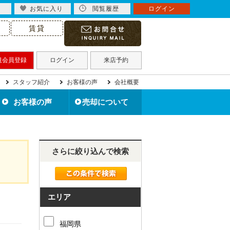
お気に入り
閲覧履歴
ログイン
賃貸
規会員登録
ログイン
来店予約
スタッフ紹介
お客様の声
会社概要
お客様の声
売却について
北九州市の不動産売却
住み替えで不動産売却
住宅ローン滞納で売却
不動産買取について
離婚で不動産売却
相続で不動産売却
空き家を売却
無料売却査定
売却事例
さらに絞り込んで検索
エリア
福岡県