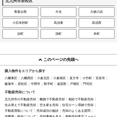
北九州市若松区
青葉台西
今光
久岐の浜
小石本村町
高須東
高須西
浜町
深町
本町
このページの先頭へ
購入物件をエリアから探す
八幡東区
八幡西区
小倉北区
小倉南区
直方市
小竹町
宮若市
飯塚市
若松区
中間市
鞍手町
遠賀郡
戸畑区
門司区
不動産売却について
北九州市の不動産売却
離婚で不動産売却
相続で不動産売却
住み替えで不動産売却
空き家を売却
住宅ローン滞納で売却
不動産買取について
売却成功の秘訣
売却のよくある質問
諸費用・税金について
売却事例を見る
無料売却査定フォーム