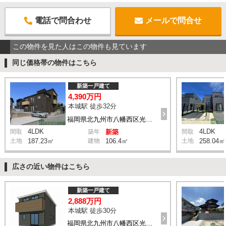
電話で問合わせ
メールで問合せ
この物件を見た人はこの物件も見ています
同じ価格帯の物件はこちら
新築一戸建て
4,390万円
本城駅 徒歩32分
福岡県北九州市八幡西区光貞台3丁目
4LDK
4LDK
間取
築年
新築
間取
土地
187.23㎡
建物
106.4㎡
土地
258.04㎡
広さの近い物件はこちら
新築一戸建て
2,888万円
本城駅 徒歩30分
福岡県北九州市八幡西区光貞台2丁目