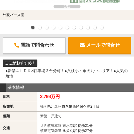
1/11
外観パース図
電話で問合わせ
メールで問合せ
ここがおすすめ！
●新築４ＬＤＫ×駐車場３台分可！●八枝小・永犬丸中エリア！●人気の
角地！
基本情報
3,798万円
価格
所在地
福岡県北九州市八幡西区泉ケ浦2丁目
種類
新築一戸建て
ＪＲ筑豊本線 東水巻駅 徒歩21分
交通
筑豊電気鉄道 永犬丸駅 徒歩27分