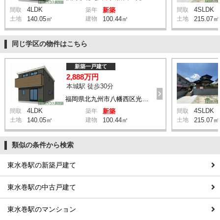
4LDK
4SLDK
間取
築年
新築
間取
土地
140.05㎡
建物
100.44㎡
土地
215.07㎡
同じ学区の物件はこちら
新築一戸建て
2,888万円
本城駅 徒歩30分
福岡県北九州市八幡西区光貞台2丁目
4LDK
4SLDK
間取
築年
新築
間取
土地
140.05㎡
建物
100.44㎡
土地
215.07㎡
類似の条件から検索
東水巻駅の新築戸建て
東水巻駅の中古戸建て
東水巻駅のマンション