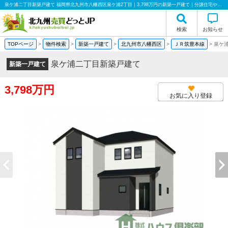
泉ケ浦二丁目新築戸建て 福岡県北九州市八幡西区泉ケ浦2丁目｜3,798万円の新築一戸建て｜分譲住宅や新築物件｜株式会社ハウス倶楽部
検索
お知らせ
TOPページ
>
物件検索
>
新築一戸建て
>
北九州市八幡西区
>
ＪＲ筑豊本線
>
泉ケ
泉ケ浦二丁目新築戸建て
新築一戸建て
3,798万円
お気に入り登録