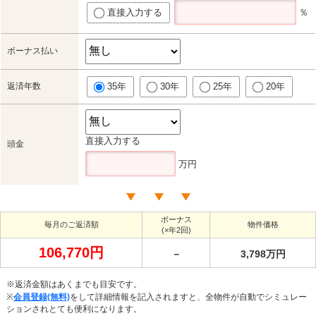
直接入力する
％
ボーナス払い
返済年数
35年
30年
25年
20年
直接入力する
頭金
万円
ボーナス
毎月のご返済額
物件価格
(×年2回)
106,770円
－
3,798万円
※返済金額はあくまでも目安です。
※
会員登録(無料)
をして詳細情報を記入されますと、全物件が自動でシミュレー
ションされとても便利になります。