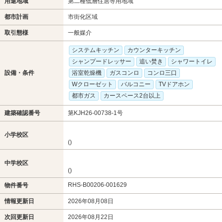
用途地域
第二種低層住居専用地域
都市計画
市街化区域
取引態様
一般媒介
システムキッチン
カウンターキッチン
シャンプードレッサー
追い焚き
シャワートイレ
設備・条件
浴室乾燥機
ガスコンロ
コンロ三口
Wクローゼット
バルコニー
TVドアホン
都市ガス
カースペース2台以上
建築確認番号
第KJH26-00738-1号
小学校区
()
中学校区
()
RHS-B00206-001629
物件番号
情報更新日
2026年08月08日
次回更新日
2026年08月22日