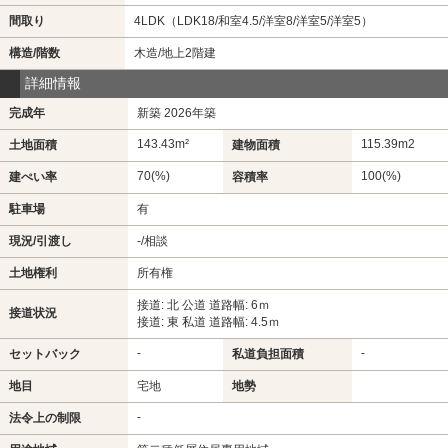
間取り
4LDK（LDK18/和室4.5/洋室8/洋室5/洋室5）
構造/階数
木造/地上2階建
詳細情報
完成年
新築 2026年築
143.43m²
115.39m
2
土地面積
建物面積
70(%)
100(%)
建ぺい率
容積率
駐車場
有
現況/引渡し
-/相談
土地権利
所有権
接道: 北 公道 道路幅: 6ｍ
接道状況
接道: 東 私道 道路幅: 4.5ｍ
-
-
セットバック
私道負担面積
地目
宅地
地勢
-
法令上の制限