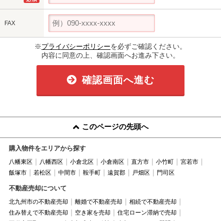
FAX
※
プライバシーポリシー
を必ずご確認ください。
内容に同意の上、確認画面へお進み下さい。
確認画面へ進む
このページの先頭へ
購入物件をエリアから探す
八幡東区
八幡西区
小倉北区
小倉南区
直方市
小竹町
宮若市
飯塚市
若松区
中間市
鞍手町
遠賀郡
戸畑区
門司区
不動産売却について
北九州市の不動産売却
離婚で不動産売却
相続で不動産売却
住み替えで不動産売却
空き家を売却
住宅ローン滞納で売却