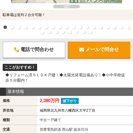
1/27
駐車場は並列２台分可能！
電話で問合わせ
メールで問合せ
ここがおすすめ！
◆リフォーム済５ＬＤＫ戸建！◆太陽光発電設備あり！◆小中学校徒
歩５分圏内！
基本情報
2,390万円
価格
値下がり
所在地
福岡県北九州市八幡西区大平2丁目
種類
中古一戸建て
交通
筑豊電気鉄道 西山駅 徒歩31分