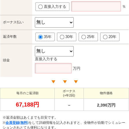
直接入力する
％
ボーナス払い
返済年数
35年
30年
25年
20年
直接入力する
頭金
万円
ボーナス
毎月のご返済額
物件価格
(×年2回)
67,188円
－
2,390万円
※返済金額はあくまでも目安です。
※
会員登録(無料)
をして詳細情報を記入されますと、全物件が自動でシミュレー
ションされとても便利になります。