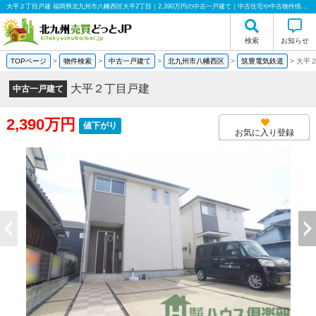
大平２丁目戸建 福岡県北九州市八幡西区大平2丁目｜2,390万円の中古一戸建て｜中古住宅や中古物件情報｜株式会社ハウス倶楽部
検索
お知らせ
TOPページ
>
物件検索
>
中古一戸建て
>
北九州市八幡西区
>
筑豊電気鉄道
>
大平
大平２丁目戸建
中古一戸建て
2,390万円
値下がり
お気に入り登録