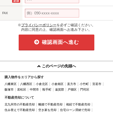
必須
FAX
※
プライバシーポリシー
を必ずご確認ください。
内容に同意の上、確認画面へお進み下さい。
確認画面へ進む
このページの先頭へ
購入物件をエリアから探す
八幡東区
八幡西区
小倉北区
小倉南区
直方市
小竹町
宮若市
飯塚市
若松区
中間市
鞍手町
遠賀郡
戸畑区
門司区
不動産売却について
北九州市の不動産売却
離婚で不動産売却
相続で不動産売却
住み替えで不動産売却
空き家を売却
住宅ローン滞納で売却