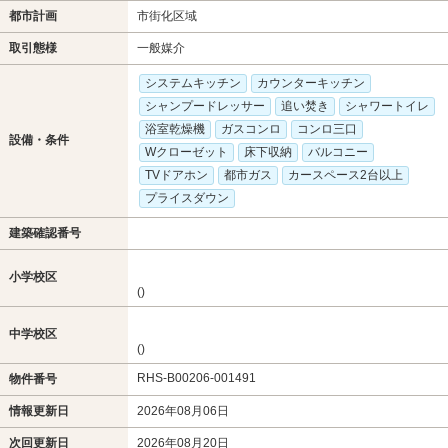
都市計画
市街化区域
取引態様
一般媒介
システムキッチン
カウンターキッチン
シャンプードレッサー
追い焚き
シャワートイレ
浴室乾燥機
ガスコンロ
コンロ三口
設備・条件
Wクローゼット
床下収納
バルコニー
TVドアホン
都市ガス
カースペース2台以上
プライスダウン
建築確認番号
小学校区
()
中学校区
()
RHS-B00206-001491
物件番号
情報更新日
2026年08月06日
次回更新日
2026年08月20日