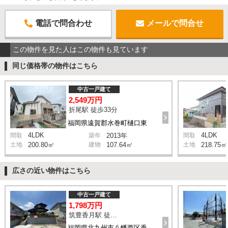
電話で問合わせ
メールで問合せ
この物件を見た人はこの物件も見ています
同じ価格帯の物件はこちら
中古一戸建て
2,549万円
折尾駅 徒歩33分
福岡県遠賀郡水巻町樋口東
4LDK
4LDK
間取
築年
2013年
間取
土地
200.80㎡
建物
107.64㎡
土地
218.75㎡
広さの近い物件はこちら
中古一戸建て
1,798万円
筑豊香月駅 徒歩19分
福岡県北九州市八幡西区香月中央1丁目