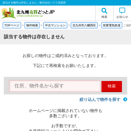
該当する物件は存在しません｜株式会社ハウス倶楽部
検索
お知らせ
TOPページ
>
物件検索
>
中古マンション
>
北九州市八幡西区
>
筑豊電気鉄道
ご成
該当する物件は存在しません
お探しの物件はご成約済みとなっております。
下記にて再検索をお願いたします。
検索
絞り込んで物件を探す
ホームページに掲載されていない物件も
多数ございます。
お手数ですが、
会員登録フォームよりお問合せ下さい。