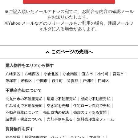
※ご記入頂いたメールアドレス宛てに、お問合せ内容の確認メール
をお送りいたします。
※Yahoo!メールなどのフリーメールをご利用の場合、迷惑メールフ
ォルダに入る場合があります。
このページの先頭へ
購入物件をエリアから探す
八幡東区
八幡西区
小倉北区
小倉南区
直方市
小竹町
宮若市
飯塚市
若松区
中間市
鞍手町
遠賀郡
戸畑区
門司区
不動産売却について
北九州市の不動産売却
離婚で不動産売却
相続で不動産売却
住み替えで不動産売却
空き家を売却
住宅ローン滞納で売却
不動産買取について
売却成功の秘訣
売却のよくある質問
諸費用・税金について
売却事例を見る
無料売却査定フォーム
賃貸物件を探す
総合賃貸
賃貸物件検索
ペット可
テナント
学生向け