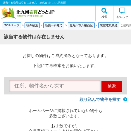
該当する物件は存在しません｜株式会社ハウス倶楽部
検索
お知らせ
TOPページ
>
物件検索
>
新築一戸建て
>
北九州市八幡西区
>
筑豊電気鉄道
ご成約
該当する物件は存在しません
お探しの物件はご成約済みとなっております。
下記にて再検索をお願いたします。
検索
絞り込んで物件を探す
ホームページに掲載されていない物件も
多数ございます。
お手数ですが、
会員登録フォームよりお問合せ下さい。