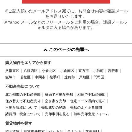
※ご記入頂いたメールアドレス宛てに、お問合せ内容の確認メール
をお送りいたします。
※Yahoo!メールなどのフリーメールをご利用の場合、迷惑メールフ
ォルダに入る場合があります。
このページの先頭へ
購入物件をエリアから探す
八幡東区
八幡西区
小倉北区
小倉南区
直方市
小竹町
宮若市
飯塚市
若松区
中間市
鞍手町
遠賀郡
戸畑区
門司区
不動産売却について
北九州市の不動産売却
離婚で不動産売却
相続で不動産売却
住み替えで不動産売却
空き家を売却
住宅ローン滞納で売却
不動産買取について
売却成功の秘訣
売却のよくある質問
諸費用・税金について
売却事例を見る
無料売却査定フォーム
賃貸物件を探す
総合賃貸
賃貸物件検索
ペット可
テナント
学生向け