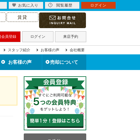
お気に入り
閲覧履歴
ログイン
賃貸
規会員登録
ログイン
来店予約
スタッフ紹介
お客様の声
会社概要
お客様の声
売却について
北九州市の不動産売却
住み替えで不動産売却
住宅ローン滞納で売却
不動産買取について
離婚で不動産売却
相続で不動産売却
空き家を売却
無料売却査定
売却事例