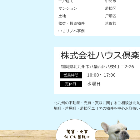
一戸建て
中間市
マンション
若松区
土地
戸畑区
収益・投資物件
遠賀郡
中古リノベ事例
北九州の不動産・売買・買取に関するご相談は北九
垣町・芦屋町・若松区エリアの物件を中心お取扱い