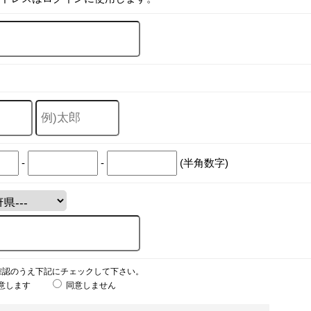
-
-
(半角数字)
確認のうえ下記にチェックして下さい。
意します
同意しません