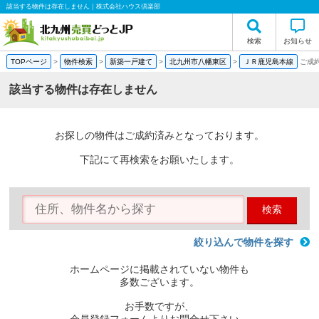
該当する物件は存在しません｜株式会社ハウス倶楽部
検索
お知らせ
TOPページ
>
物件検索
>
新築一戸建て
>
北九州市八幡東区
>
ＪＲ鹿児島本線
ご成
該当する物件は存在しません
お探しの物件はご成約済みとなっております。
下記にて再検索をお願いたします。
検索
絞り込んで物件を探す
ホームページに掲載されていない物件も
多数ございます。
お手数ですが、
会員登録フォームよりお問合せ下さい。