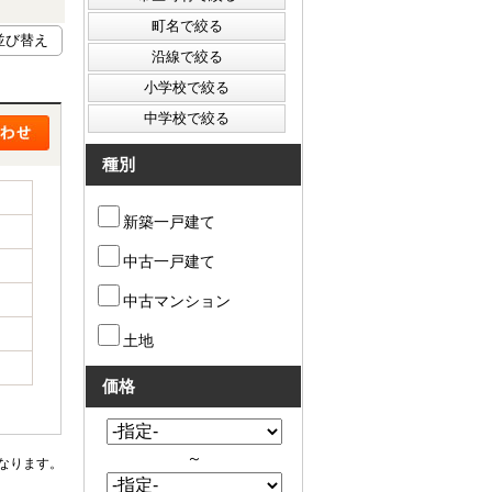
種別
新築一戸建て
中古一戸建て
中古マンション
土地
価格
～
なります。