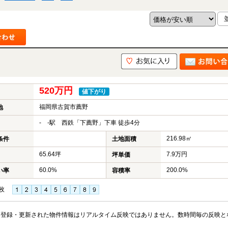
520万円
値下がり
福岡県古賀市薦野
地
- -駅 西鉄「下薦野」下車 徒歩4分
216.98㎡
条件
土地面積
65.64坪
7.9万円
坪単価
60.0%
200.0%
い率
容積率
枚
※登録・更新された物件情報はリアルタイム反映ではありません。数時間毎の反映と