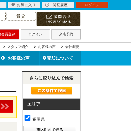
お気に入り
閲覧履歴
ログイン
賃貸
規会員登録
ログイン
来店予約
スタッフ紹介
お客様の声
会社概要
お客様の声
売却について
北九州市の不動産売却
住み替えで不動産売却
住宅ローン滞納で売却
不動産買取について
離婚で不動産売却
相続で不動産売却
空き家を売却
無料売却査定
売却事例
さらに絞り込んで検索
エリア
福岡県