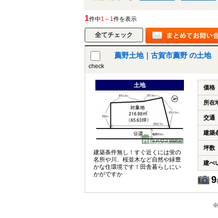
1
件中
1～1
件を表示
薦野土地｜古賀市薦野 の土地
check
土地
価格
所在
交通
建築
坪数
建築条件無し！すぐ近くには蛍の
名所や川、桜並木など自然や緑豊
建ぺ
かな住環境です！田舎暮らしにい
かがですか
9