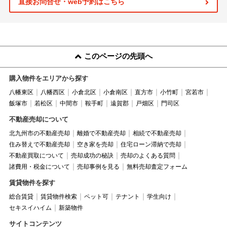
直接お問合せ・web予約はこちら
このページの先頭へ
購入物件をエリアから探す
八幡東区
八幡西区
小倉北区
小倉南区
直方市
小竹町
宮若市
飯塚市
若松区
中間市
鞍手町
遠賀郡
戸畑区
門司区
不動産売却について
北九州市の不動産売却
離婚で不動産売却
相続で不動産売却
住み替えで不動産売却
空き家を売却
住宅ローン滞納で売却
不動産買取について
売却成功の秘訣
売却のよくある質問
諸費用・税金について
売却事例を見る
無料売却査定フォーム
賃貸物件を探す
総合賃貸
賃貸物件検索
ペット可
テナント
学生向け
セキスイハイム
新築物件
サイトコンテンツ