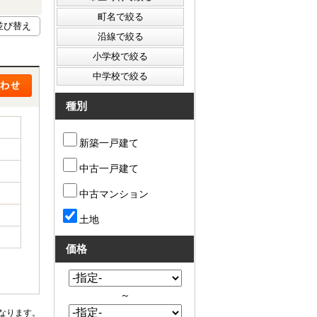
種別
新築一戸建て
中古一戸建て
中古マンション
土地
価格
～
なります。