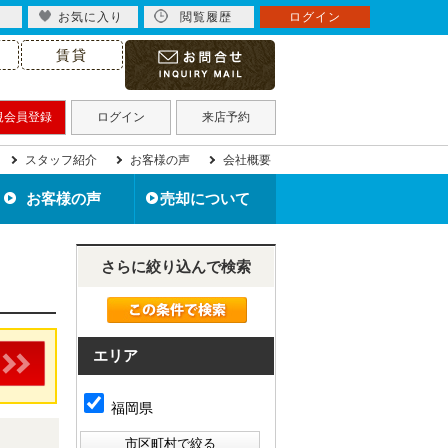
お気に入り
閲覧履歴
ログイン
賃貸
規会員登録
ログイン
来店予約
スタッフ紹介
お客様の声
会社概要
お客様の声
売却について
北九州市の不動産売却
住み替えで不動産売却
住宅ローン滞納で売却
不動産買取について
離婚で不動産売却
相続で不動産売却
空き家を売却
無料売却査定
売却事例
さらに絞り込んで検索
エリア
福岡県