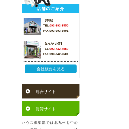
店舗のご紹介
【本店】
TEL:
093-693-8550
FAX:093-693-8501
【ひびきの店】
TEL:
093-742-7550
FAX:093-742-7501
会社概要を見る
総合サイト
賃貸サイト
ハウス倶楽部では北九州を中心