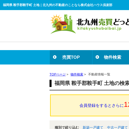
福岡県 鞍手郡鞍手町 土地｜北九州の不動産のことなら株式会社ハウス倶楽部
売買TOP
物件検索
TOPページ
>
物件検索
>
不動産情報一覧
福岡県 鞍手郡鞍手町 土地の検
1
会員登録をするとさらに
種別で絞り込む
新築一戸建て
中古一戸建て