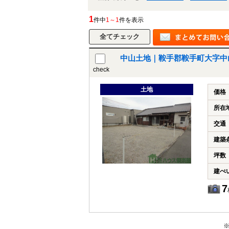
1
件中
1～1
件を表示
中山土地｜鞍手郡鞍手町大字中山3
check
土地
価格
所在
交通
建築
坪数
建ぺ
7