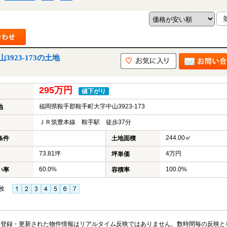
923-173の土地
295万円
値下がり
福岡県鞍手郡鞍手町大字中山3923-173
地
ＪＲ筑豊本線 鞍手駅 徒歩37分
244.00㎡
条件
土地面積
73.81坪
4万円
坪単価
60.0%
100.0%
い率
容積率
枚
※登録・更新された物件情報はリアルタイム反映ではありません。数時間毎の反映と