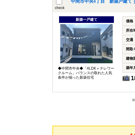
中間市中央4丁目 新築戸建て
check
新築一戸建て
価格
所在
交通
間取
建物
築年
◆中間市中央◆「4LDK＋テレワー
クルーム」バランスの取れた人気
1
条件が揃った新築住宅