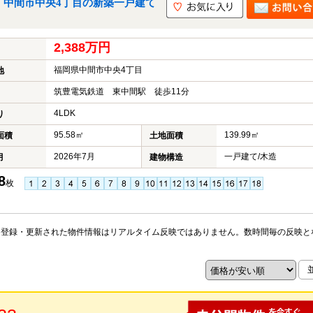
｜中間市中央4丁目の新築一戸建て
2,388万円
福岡県中間市中央4丁目
地
筑豊電気鉄道 東中間駅 徒歩11分
4LDK
り
95.58㎡
139.99㎡
面積
土地面積
2026年7月
一戸建て/木造
月
建物構造
8
枚
※登録・更新された物件情報はリアルタイム反映ではありません。数時間毎の反映と