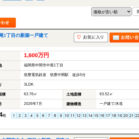
尾1丁目の新築一戸建て
1,600万円
福岡県中間市中尾1丁目
地
筑豊電気鉄道 筑豊中間駅 徒歩5分
3LDK
り
63.76㎡
63.52㎡
面積
土地面積
2026年7月
一戸建て/木造
月
建物構造
4
枚