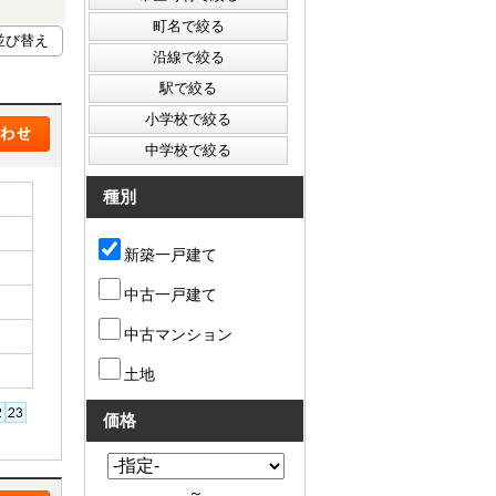
種別
新築一戸建て
中古一戸建て
中古マンション
土地
価格
～