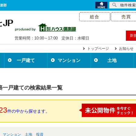
物件検索
倶楽部
総合
売買
新
営業時間：10:00～17:00 定休日：水曜日
トップページ
お知らせ
一戸建て
マンション
土地
新築一戸建ての検索結果一覧
23
件の中から探せます。
マンション
土地
投資