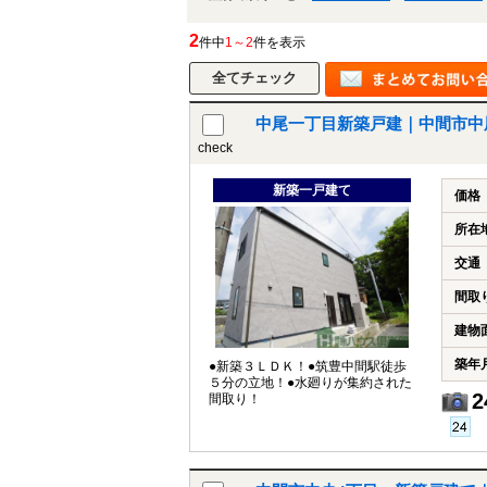
2
件中
1～2
件を表示
中尾一丁目新築戸建｜中間市中
check
新築一戸建て
価格
所在
交通
間取
建物
築年
●新築３ＬＤＫ！●筑豊中間駅徒歩
５分の立地！●水廻りが集約された
2
間取り！