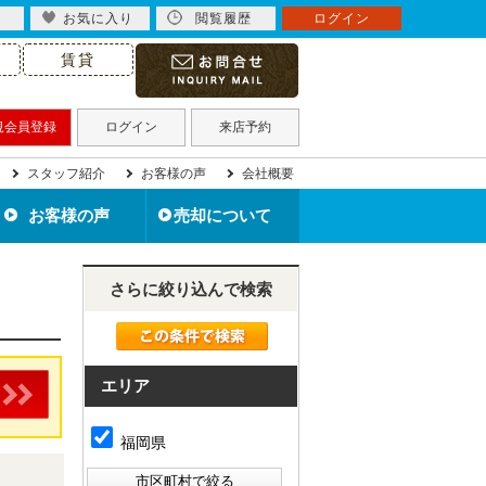
お気に入り
閲覧履歴
ログイン
賃貸
規会員登録
ログイン
来店予約
スタッフ紹介
お客様の声
会社概要
お客様の声
売却について
北九州市の不動産売却
住み替えで不動産売却
住宅ローン滞納で売却
不動産買取について
離婚で不動産売却
相続で不動産売却
空き家を売却
無料売却査定
売却事例
さらに絞り込んで検索
エリア
福岡県