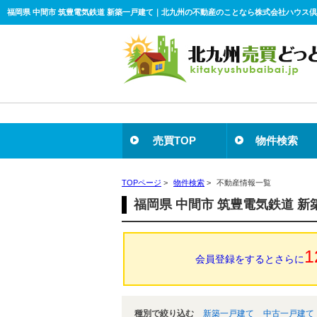
福岡県 中間市 筑豊電気鉄道 新築一戸建て｜北九州の不動産のことなら株式会社ハウス
売買TOP
物件検索
TOPページ
>
物件検索
>
不動産情報一覧
福岡県 中間市 筑豊電気鉄道 
1
会員登録をするとさらに
種別で絞り込む
新築一戸建て
中古一戸建て