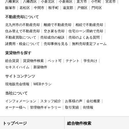
八幡東区
八幡西区
小倉北区
小倉南区
直方市
小竹町
宮若市
飯塚市
若松区
中間市
鞍手町
遠賀郡
戸畑区
門司区
不動産売却について
北九州市の不動産売却
離婚で不動産売却
相続で不動産売却
住み替えで不動産売却
空き家を売却
住宅ローン滞納で売却
不動産買取について
売却成功の秘訣
売却のよくある質問
諸費用・税金について
売却事例を見る
無料売却査定フォーム
賃貸物件を探す
総合賃貸
賃貸物件検索
ペット可
テナント
学生向け
セキスイハイム
新築物件
サイトコンテンツ
現地販売会情報
WEBチラシ
当社について
インフォメーション
スタッフ紹介
お客様の声
会社概要
オーナー様へ
管理物件ギャラリー
取引実績
街情報
トップページ
総合物件検索