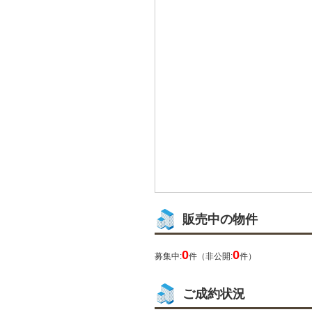
販売中の物件
0
0
募集中:
件（非公開:
件）
ご成約状況