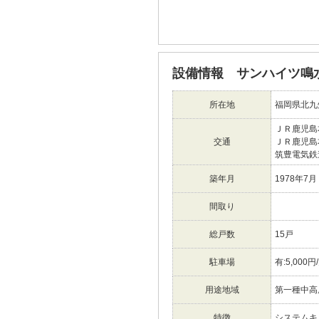
設備情報 サンハイツ鳴
所在地
福岡県北九
ＪＲ鹿児
交通
ＪＲ鹿児
筑豊電気
築年月
1978年7月
間取り
総戸数
15戸
駐車場
有:5,000円
用途地域
第一種中高
特徴
システムキ