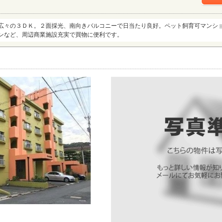
広々の３ＤＫ。２面採光、南向きバルコニーで日当たり良好。ペット飼育可マンショ
ンなど、周辺商業施設充実で買物に便利です。