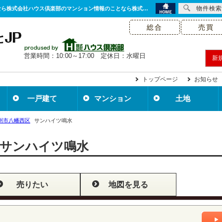
物件検索
サンハイツ鳴水｜購入・売り物件、売却査定・相場・売却価格｜北九州の不動産のことなら株式会社ハウス倶楽部のマンション情報のことなら株式会社ハウス倶楽部
総合
売買
営業時間：10:00～17:00 定休日：水曜日
新
トップページ
お知らせ
一戸建て
マンション
土地
州市八幡西区
サンハイツ鳴水
サンハイツ鳴水
売りたい
地図を見る