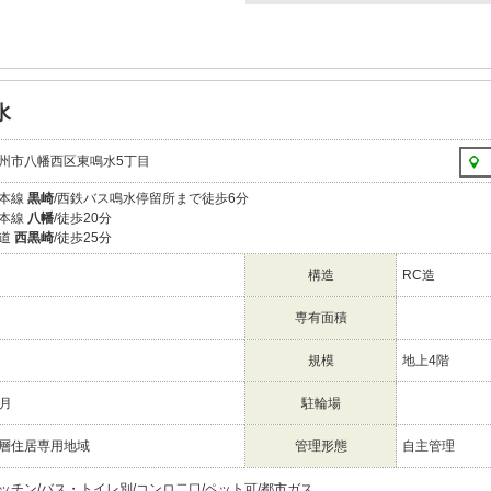
水
州市八幡西区東鳴水5丁目
島本線
黒崎
/西鉄バス鳴水停留所まで徒歩6分
島本線
八幡
/徒歩20分
鉄道
西黒崎
/徒歩25分
構造
RC造
専有面積
規模
地上4階
/月
駐輪場
層住居専用地域
管理形態
自主管理
ッチン/バス・トイレ別/コンロ二口/ペット可/都市ガス