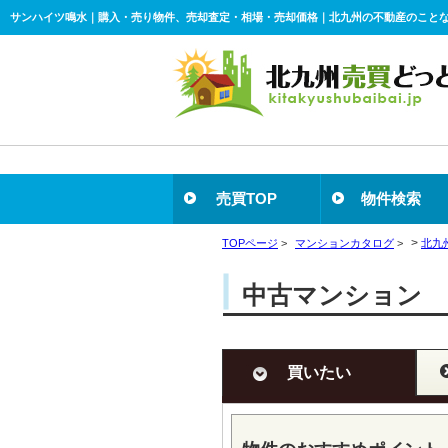
売買TOP
物件検索
>
TOPページ
>
マンションカタログ
>
北九
中古マンション 
買いたい