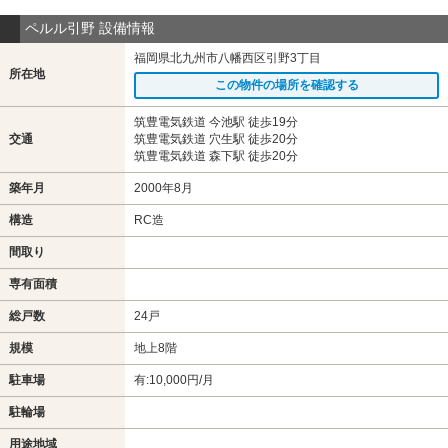
ペルル引野 設備情報
福岡県北九州市八幡西区引野3丁目
所在地
この物件の場所を確認する
筑豊電気鉄道 今池駅 徒歩19分
交通
筑豊電気鉄道 穴生駅 徒歩20分
筑豊電気鉄道 森下駅 徒歩20分
築年月
2000年8月
構造
RC造
間取り
専有面積
総戸数
24戸
規模
地上8階
駐車場
有:10,000円/月
駐輪場
用途地域