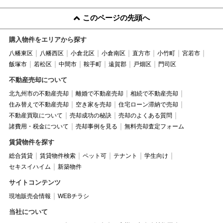
このページの先頭へ
購入物件をエリアから探す
八幡東区
八幡西区
小倉北区
小倉南区
直方市
小竹町
宮若市
飯塚市
若松区
中間市
鞍手町
遠賀郡
戸畑区
門司区
不動産売却について
北九州市の不動産売却
離婚で不動産売却
相続で不動産売却
住み替えで不動産売却
空き家を売却
住宅ローン滞納で売却
不動産買取について
売却成功の秘訣
売却のよくある質問
諸費用・税金について
売却事例を見る
無料売却査定フォーム
賃貸物件を探す
総合賃貸
賃貸物件検索
ペット可
テナント
学生向け
セキスイハイム
新築物件
サイトコンテンツ
現地販売会情報
WEBチラシ
当社について