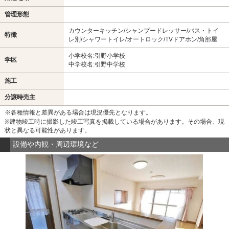
管理形態
カウンターキッチン/シャンプードレッサー/バス・トイ
特徴
レ別/シャワートイレ/オートロック/TVドアホン/角部屋
小学校名:引野小学校
学区
中学校名:引野中学校
施工
分譲時売主
※各種情報と差異がある場合は現況優先となります。
※建物竣工時に撮影した竣工写真を掲載している場合があります。その場合、現
状と異なる可能性があります。
設備や内観・周辺環境など