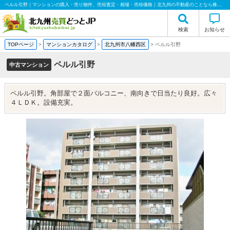
ペルル引野｜マンションの購入・売り物件、売却査定・相場・売却価格｜北九州の不動産のことなら株式会社ハウス倶楽部
検索
お知らせ
TOPページ
>
マンションカタログ
>
北九州市八幡西区
>
ペルル引野
ペルル引野
中古マンション
ペルル引野。角部屋で２面バルコニー、南向きで日当たり良好。広々
４ＬＤＫ。設備充実。