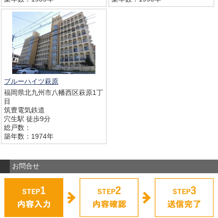
ブルーハイツ萩原
福岡県北九州市八幡西区萩原1丁
目
筑豊電気鉄道
穴生駅 徒歩9分
総戸数：
築年数：1974年
お問合せ