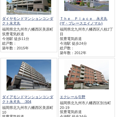
ダイヤモンドマンションコンダ
Ｔｈｅ Ｐｌａｃｅ 永犬丸
クト永犬丸
(ザ・プレースエイノマル)
福岡県北九州市八幡西区美原町
福岡県北九州市八幡西区八枝2丁
筑豊電気鉄道
目
今池駅 徒歩11分
筑豊電気鉄道
総戸数：
今池駅 徒歩24分
築年数：2015年
総戸数：
築年数：2012年
ダイアモンドマンションコンダ
エクレール引野
クト永犬丸 :304
福岡県北九州市八幡西区別当町
福岡県北九州市八幡西区美原町
20-19
筑豊電気鉄道
10
筑豊電気鉄道
今池駅 徒歩34分