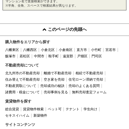
マンション名で直接検索ができます。
※半角、全角、スペースで検索結果が異なります。
このページの先頭へ
購入物件をエリアから探す
八幡東区
八幡西区
小倉北区
小倉南区
直方市
小竹町
宮若市
飯塚市
若松区
中間市
鞍手町
遠賀郡
戸畑区
門司区
不動産売却について
北九州市の不動産売却
離婚で不動産売却
相続で不動産売却
住み替えで不動産売却
空き家を売却
住宅ローン滞納で売却
不動産買取について
売却成功の秘訣
売却のよくある質問
諸費用・税金について
売却事例を見る
無料売却査定フォーム
賃貸物件を探す
総合賃貸
賃貸物件検索
ペット可
テナント
学生向け
セキスイハイム
新築物件
サイトコンテンツ