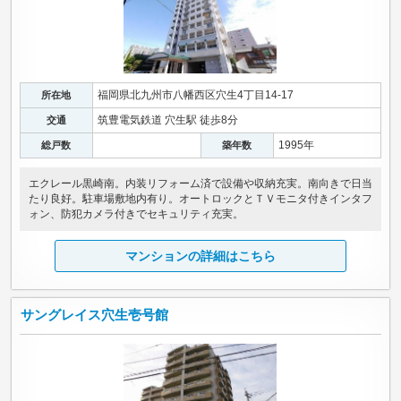
福岡県北九州市八幡西区穴生4丁目14-17
所在地
筑豊電気鉄道 穴生駅 徒歩8分
交通
1995年
総戸数
築年数
エクレール黒崎南。内装リフォーム済で設備や収納充実。南向きで日当
たり良好。駐車場敷地内有り。オートロックとＴＶモニタ付きインタフ
ォン、防犯カメラ付きでセキュリティ充実。
マンションの詳細はこちら
サングレイス穴生壱号館