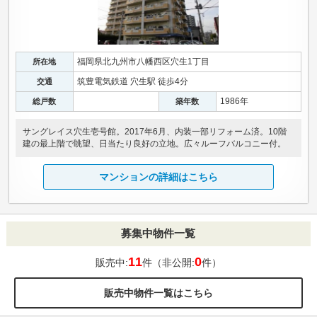
福岡県北九州市八幡西区穴生1丁目
所在地
筑豊電気鉄道 穴生駅 徒歩4分
交通
1986年
総戸数
築年数
サングレイス穴生壱号館。2017年6月、内装一部リフォーム済。10階
建の最上階で眺望、日当たり良好の立地。広々ルーフバルコニー付。
マンションの詳細はこちら
募集中物件一覧
11
0
販売中:
件（非公開:
件）
販売中物件一覧はこちら